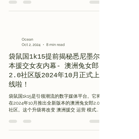
对澳大利亚性工作者的态度日益开放，9k94
平台迅速崛起。它成为了众多寻求悉尼陪游服
务的用户的首选之地。该平台...
Ocean
Oct 2, 2024
8 min read
袋鼠国1k15提前揭秘悉尼墨尔
本援交女友内幕- 澳洲兔女郎
2.0社区版2024年10月正式上
线啦！
袋鼠国1k15是引领潮流的数字媒体平台。它将
在2024年10月推出全新版本的澳洲兔女郎2.0
社区。这个升级将改变 澳洲援交 运营 模式，
提升悉尼援交论坛的品质和体验。 了解援交
服务的真实情况很少见。 澳洲兔女郎 社区版
的发布将填补这个空白。我们将深入探讨 悉
尼援交论坛...