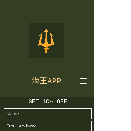
海王APP
GET 10
OFF
%