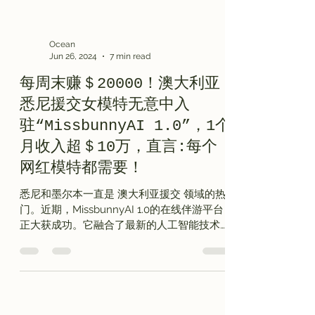
Ocean
Jun 26, 2024
7 min read
每周末赚＄20000！澳大利亚
悉尼援交女模特无意中入
驻“MissbunnyAI 1.0”，1个
月收入超＄10万，直言:每个
网红模特都需要！
悉尼和墨尔本一直是 澳大利亚援交 领域的热
门。近期，MissbunnyAI 1.0的在线伴游平台
正大获成功。它融合了最新的人工智能技术，
为悉尼成人伴游市场带来革新。
MissbunnyAI是澳洲首个AI版本的Onlyfans陪
玩包养网红模特平台。它利用智能匹配技术，
帮助用...