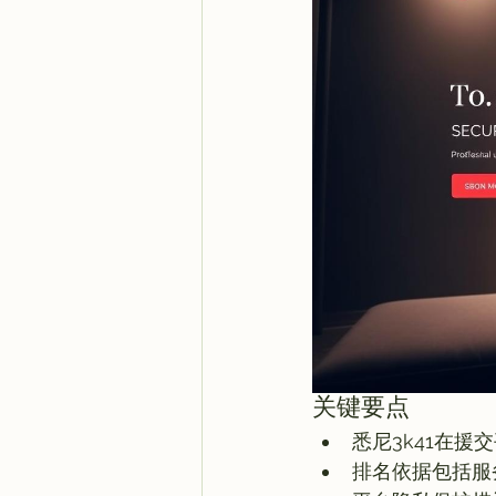
关键要点
悉尼3k41在
排名依据包括服