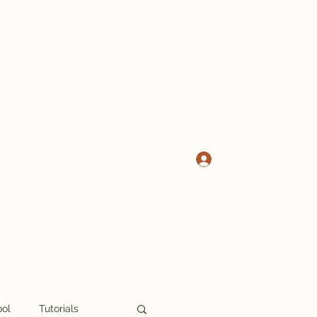
Log In
ool
Tutorials