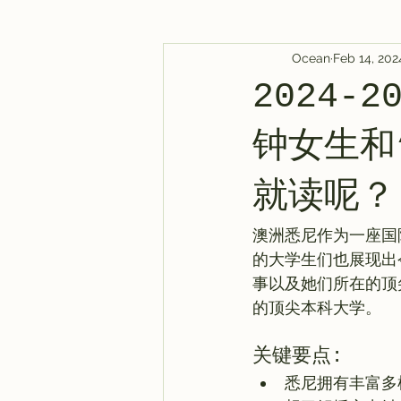
Ocean
Feb 14, 202
AI Tool
Tutorials
AI Post
2024
AI 新闻
教程
AI 新闻
钟女生和
就读呢？
澳洲悉尼作为一座国
的大学生们也展现出
事以及她们所在的顶
关键要点:
悉尼拥有丰富多