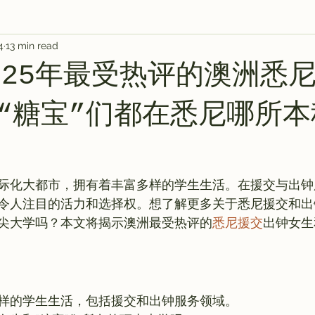
4
13 min read
s
AI 工具
教程
AI Tool
AI Tool
AI Tool
-2025年最受热评的澳洲悉
AI 工具
AI 艺术馆
教程
灵感库
“糖宝”们都在悉尼哪所本
际化大都市，拥有着丰富多样的学生生活。在援交与出钟
令人注目的活力和选择权。想了解更多关于悉尼援交和出
尖大学吗？本文将揭示澳洲最受热评的
悉尼援交
出钟女生
样的学生生活，包括援交和出钟服务领域。