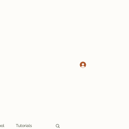
Log In
ool
Tutorials