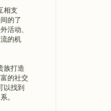
互相支
之间的了
户外活动、
交流的机
身贵族打造
丰富的社交
族可以找到
关系。