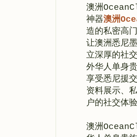
澳洲Ocea
神器
澳洲Oce
造的私密高
让澳洲悉尼
立深厚的社
外华人单身贵
享受悉尼援
资料展示、
户的社交体
澳洲Ocea