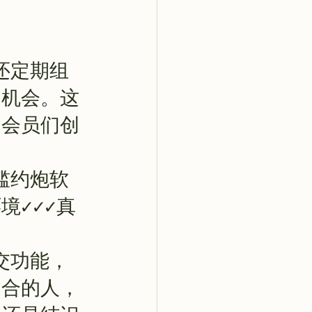
b还定期组
的机会。这
为会员们创
门槛约炮软
境✓✓✓真
社交功能，
道合的人，