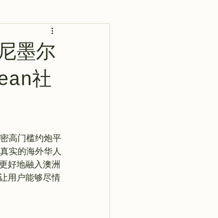
AI 艺术馆
灵感库
悉尼墨尔
an社
密高门槛约炮平
有真实的海外华人
更好地融入澳洲
让用户能够尽情