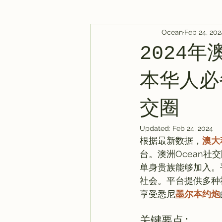
Ocean
Feb 24, 202
AI Tool
Tutorials
AI Post
2024
AI 新闻
教程
AI 新闻
本华人必
交圈
Updated:
Feb 24, 2024
根据最新数据，
澳大
台。澳洲Ocean
单身贵族能够加入。
社会。平台提供多种
享受悉尼
墨尔本约炮
关键要点: 