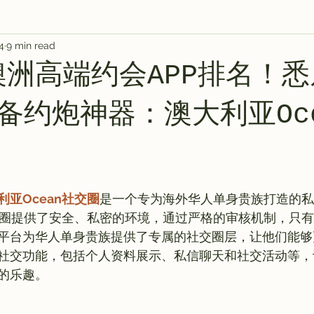
4
9 min read
s
AI 工具
教程
AI Tool
AI Tool
AI Tool
年澳洲高端约会APP排名！
AI 工具
AI 艺术馆
教程
灵感库
备约炮神器：澳大利亚Oce
利亚Ocean社交圈
是一个专为海外华人单身贵族打造的私
社交圈提供了安全、私密的环境，通过严格的审核机制，只
平台为华人单身贵族提供了专属的社交圈层，让他们能够
社交功能，包括个人资料展示、私信聊天和社交活动等，
的乐趣。