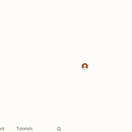
Log In
ool
Tutorials