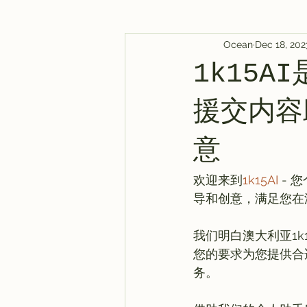
Ocean
Dec 18, 202
AI Tool
Tutorials
AI Post
1k15
AI 新闻
教程
AI 新闻
援交内容
意
欢迎来到
1k15AI
 -
导和创意，满足您在
我们明白澳大利亚1
您的要求为您提供合
务。
