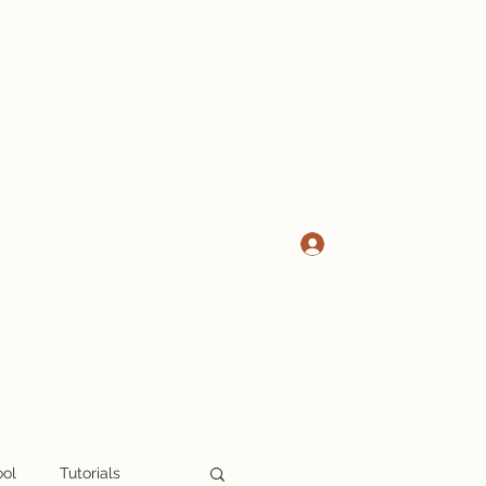
Log In
ool
Tutorials