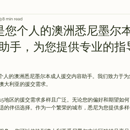
3
8 min read
s
AI 工具
教程
AI Tool
AI Tool
AI Tool
AI是您个人的澳洲悉尼墨尔
AI 工具
AI 艺术馆
教程
灵感库
助手，为您提供专业的指
 您个人的澳洲悉尼墨尔本成人援交内容助手。我们致力于
澳大利亚的援交需求。

k15地区的援交需求多样且广泛。无论您的偏好和期望如
适的伴侣选择。作为一个繁荣的城市，悉尼为您提供多样