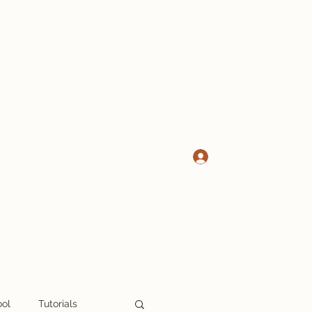
Log In
ool
Tutorials