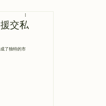
AI 艺术馆
灵感库
本援交私
形成了独特的市