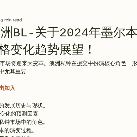
3 min read
s
AI 工具
教程
AI Tool
AI Tool
AI Tool
澳洲BL-关于2024年墨尔
AI 工具
AI 艺术馆
教程
灵感库
格变化趋势展望！
市场将迎来大变革。澳洲私钟在援交中扮演核心角色，
中尤其重要。

击加入
的发展历史与现状。
格变化的预测因素。
私钟市场中的角色。
本的演变过程。