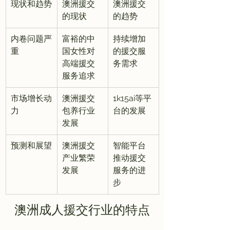
现状和趋势
澳洲援交
澳洲援交
的现状
的趋势
内卷问题严
富裕的中
持续增加
重
国女性对
的援交服
高端援交
务需求
服务追求
市场增长动
澳洲援交
1k15ai等平
力
包养行业
台的发展
发展
预测和展望
澳洲援交
智能平台
产业繁荣
推动援交
发展
服务的进
步
澳洲成人援交行业的特点