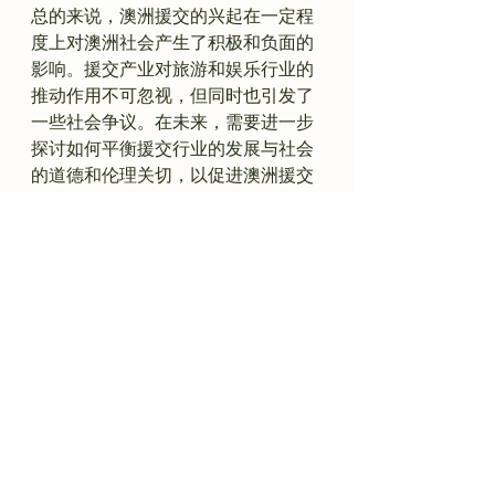
总的来说，澳洲援交的兴起在一定程
度上对澳洲社会产生了积极和负面的
影响。援交产业对旅游和娱乐行业的
推动作用不可忽视，但同时也引发了
一些社会争议。在未来，需要进一步
探讨如何平衡援交行业的发展与社会
的道德和伦理关切，以促进澳洲援交
现状与展望
澳洲援交行业近年来呈现出快速增长
的趋势，特别是在悉尼和墨尔本地
区。随着
1k15ai
等智能平台的崛起，
援交服务变得更加便捷和安全，满足
了用户对于个性化高品质服务的需
求。
