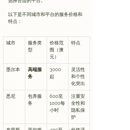
选择合适的平台。

以下是不同城市和平台的服务价格和
城市
服务类
价格范
特点
型
围（澳
元）
墨尔本
高端服
3000
灵活性
务
起
和个性
化突出
悉尼
包养服
600至
注重安
务
1000每
全性和
小时
隐私保
护
布里斯
平均服
400至
价格适